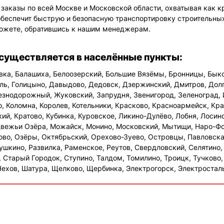
заказы по всей Москве и Московской области, охватывая как к
беспечит быструю и безопасную транспортировку строительных 
ожете, обратившись к нашим менеджерам.
существляется в населённые пункты:
вка, Балашиха, Белоозерский, Большие Вязёмы, Бронницы, Быко
ль, Голицыно, Давыдово, Дедовск, Дзержинский, Дмитров, Дол
езнодорожный, Жуковский, Запрудня, Звенигород, Зеленоград, 
о, Коломна, Королев, Котельники, Красково, Красноармейск, Кр
ий, Кратово, Кубинка, Куровское, Ликино-Дулёво, Лобня, Лоси
вежьи Озёра, Можайск, Монино, Московский, Мытищи, Наро-Фо
ово, Озёры, Октябрьский, Орехово-Зуево, Островцы, Павловска
ушкино, Развилка, Раменское, Реутов, Свердловский, Селятино,
 Старый Городок, Ступино, Талдом, Томилино, Троицк, Тучково,
Чехов, Шатура, Щелково, Щербинка, Электрогорск, Электросталь