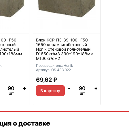
100- F50-
Блок КСР-ПЗ-39-100- F50-
етонный
1650 керамзитобетонный
олнотелый
Honik стеновой полнотелый
*190*188мм
D1650кг/м3 390*190*188мм
М100кг/см2
k
Производитель:
Honik
Артикул:
OS 433 922
69,62
₽
+
-
+
В корзину
шт
шт
ия о доставке