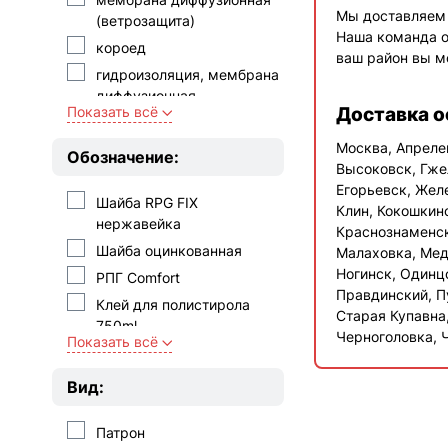
Рязанский
Мы доставляем 
(ветрозащита)
Наша команда о
Старый Оскол
короед
ваш район вы м
Пятый элемент
гидроизоляция, мембрана
Тербунский Гончар
диффузионная
Доставка о
Показать всё
(ветрозащита)
Строма
Огнебиозащита
Москва, Апреле
Кс-Керамик
Обозначение:
Высоковск, Гже
лента герметизирующая
Faber Jar
Егорьевск, Жел
барашек
Бор
Шайба RPG FIX
Клин, Кокошкин
нержавейка
для пористых блоков и
Авангард КЗ
Краснознаменск
плит
Шайба оцинкованная
Малаховка, Мед
Ржев
самовыравнивающаяся
Ногинск, Одинц
PПГ Comfort
РР Девелопмент
(окончат. выравн.)
Правдинский, П
Клей для полистирола
Основа-М
Старая Купавна,
Гидрофобизатор
750ml
Черноголовка, 
Колдиз
Показать всё
пароизоляция
РПГ Comfort Wellness
Керамзит
моделируемая
ПК
Вид:
Калита
для керамогранита
CМЛ Comfort
АЗКМ
для предварительного
Патрон
ПБ
Honik