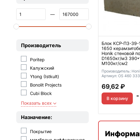
—
Блок КСР-ПЗ-39-
Производитель
1650 керамзитоб
Honik стеновой п
D1650кг/м3 390
Poritep
М100кг/см2
Калужский
Производитель:
Honi
Артикул:
OS 460 333
Ytong (Istkult)
Bonolit Projects
69,62
₽
Cubi Block
-
В корзину
ЭКО
Показать всех
Thermocube
Назначение:
Газобетон 48
Голицыно
Покрытие
Информац
Керма
мембрана диффузионная