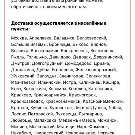
условиях доставки в ваш район вы можете,
обратившись к нашим менеджерам.
Доставка осуществляется в населённые
пункты:
Москва, Апрелевка, Балашиха, Белоозерский,
Большие Вязёмы, Бронницы, Быково, Видное,
Власиха, Волоколамск, Воскресенск, Высоковск,
Гжель, Голицыно, Давыдово, Дедовск, Дзержинский,
Дмитров, Долгопрудный, Домодедово, Дрезна,
Дрожжино, Дубна, Егорьевск, Железнодорожный,
Жуковский, Запрудня, Звенигород, Зеленоград,
Ивантеевка, Ильинский, Истра, Калининец, Кашира,
Клин, Кокошкино, Коломна, Королев, Котельники,
Красково, Красноармейск, Красногорск,
Краснозаводск, Краснознаменск, Краснознаменский,
Кратово, Кубинка, Куровское, Ликино-Дулёво, Лобня,
Лосино-Петровский, Луховицы, Лыткарино,
Люберцы, Малаховка, Медвежьи Озёра, Можайск,
Монино, Московский, Мытищи, Наро-Фоминск,
Нахабино, Некрасовский, Новосиньково, Ногинск,