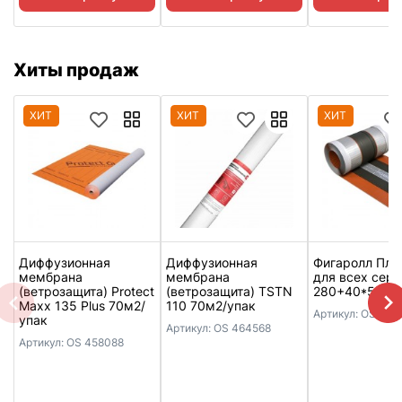
Хиты продаж
ХИТ
ХИТ
ХИТ
Диффузионная
Диффузионная
Фигаролл Плю
мембрана
мембрана
для всех сери
(ветрозащита) Protect
(ветрозащита) TSTN
280+40*500
Maxx 135 Plus 70м2/
110 70м2/упак
Артикул:
OS 376
упак
Артикул:
OS 464568
Артикул:
OS 458088