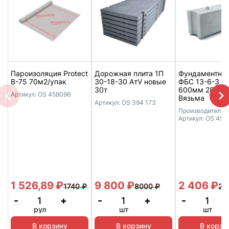
Пароизоляция Protect
Дорожная плита 1П
Фундаментные
B-75 70м2/упак
30-18-30 АтV новые
ФБС 13-6-3 1
30т
600мм 280м
Артикул:
OS 458096
Вязьма
Артикул:
OS 394 173
Производитель:
Артикул:
OS 455
1 526,89
₽
9 800
₽
2 406
₽
1740
₽
8000
₽
27
-
+
-
+
-
рул
шт
шт
В корзину
В корзину
В корзи